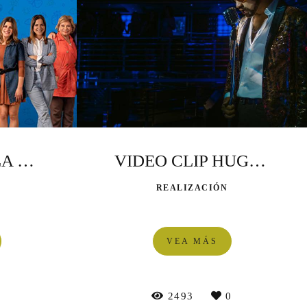
PAPA X TRES LA PELÍCULA
VIDEO CLIP HUGO G "LA TENTACION"
REALIZACIÓN
VEA MÁS
0
2493
0