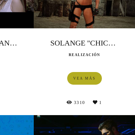
GABY ZAMBRANO feat SON TENTACIÓN
SOLANGE "CHICAS NATURAL"
REALIZACIÓN
VEA MÁS
0
3310
1