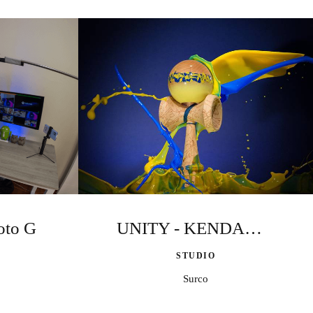
oto G
UNITY - KENDAMS KROM
STUDIO
Surco