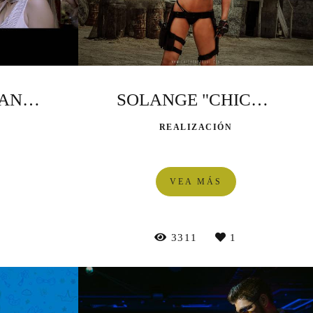
GABY ZAMBRANO feat SON TENTACIÓN
SOLANGE "CHICAS NATURAL"
REALIZACIÓN
VEA MÁS
0
3311
1