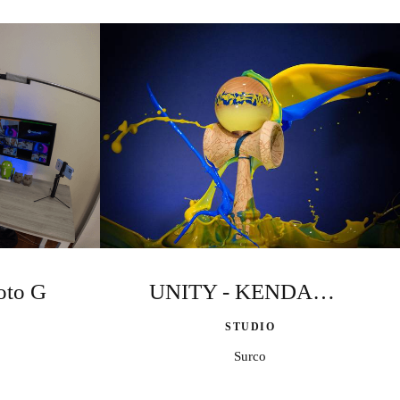
oto G
UNITY - KENDAMS KROM
STUDIO
Surco