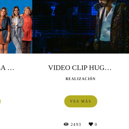
PAPA X TRES LA PELÍCULA
VIDEO CLIP HUGO G "LA TENTACION"
REALIZACIÓN
VEA MÁS
0
2493
0